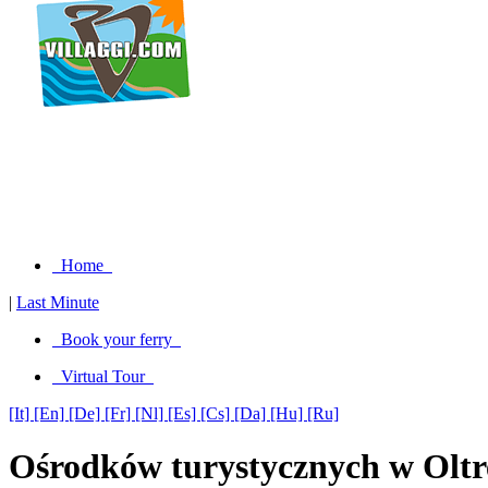
Home
|
Last Minute
Book your ferry
Virtual Tour
[It]
[En]
[De]
[Fr]
[Nl]
[Es]
[Cs]
[Da]
[Hu]
[Ru]
Ośrodków turystycznych w Oltr