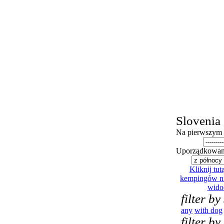
Slovenia
Na pierwszym 
Uporządkowan
Kliknij tutaj
kempingów ni
wido
filter by
any
with dog
filter by