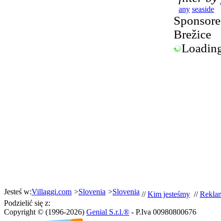
any
seaside
Sponsored
Brežice
Loading.
Jesteś w:
Villaggi.com
>
Slovenia
>
Slovenia
//
Kim jesteśmy
//
Rekla
Podzielić się z:
Copyright © (1996-2026)
Genial S.r.l.®
- P.Iva 00980800676