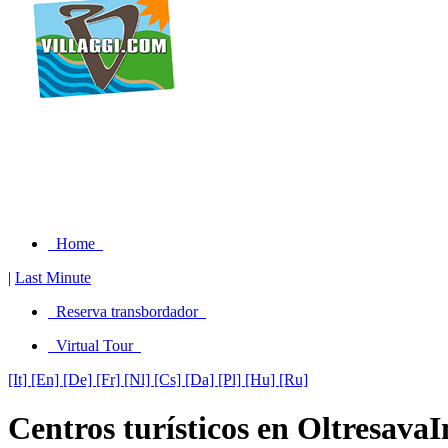
Home
|
Last Minute
Reserva transbordador
Virtual Tour
[It]
[En]
[De]
[Fr]
[Nl]
[Cs]
[Da]
[Pl]
[Hu]
[Ru]
Centros turísticos en OltresavaI