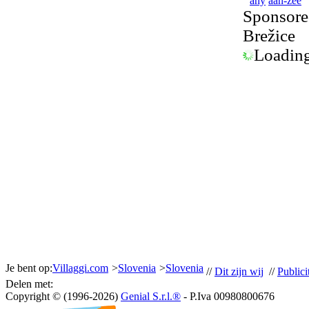
any
aan-zee
Sponsored
Brežice
Loading.
Je bent op:
Villaggi.com
>
Slovenia
>
Slovenia
//
Dit zijn wij
//
Publicit
Delen met:
Copyright © (1996-2026)
Genial S.r.l.®
- P.Iva 00980800676