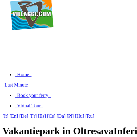
Home
|
Last Minute
Book your ferry
Virtual Tour
[It]
[En]
[De]
[Fr]
[Es]
[Cs]
[Da]
[Pl]
[Hu]
[Ru]
Vakantiepark in OltresavaInfer