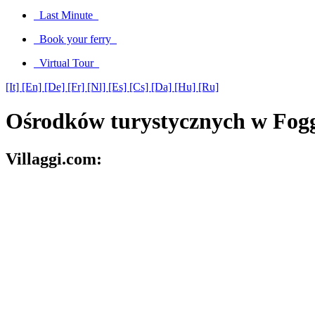
Last Minute
Book your ferry
Virtual Tour
[It]
[En]
[De]
[Fr]
[Nl]
[Es]
[Cs]
[Da]
[Hu]
[Ru]
Ośrodków turystycznych w Fog
Villaggi.com: