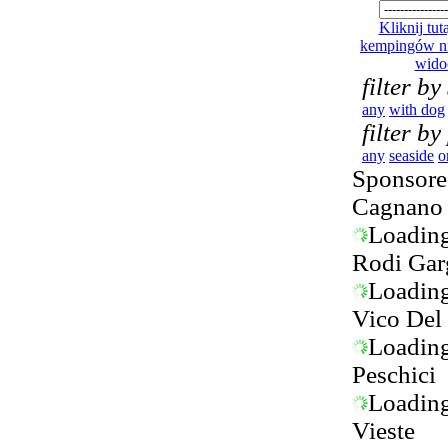
Kliknij tutaj
kempingów ni
wido
filter by
any
with dog
filter by
any
seaside
o
Sponsored
Cagnano 
Loading.
Rodi Gar
Loading.
Vico Del
Loading.
Peschici
Loading.
Vieste