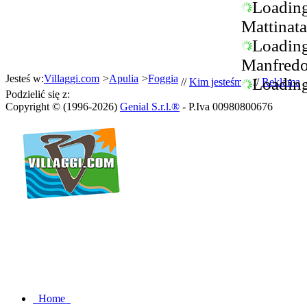
Loading.
Mattinata
Loading.
Manfredo
Jesteś w:
Villaggi.com
>
Apulia
>
Foggia
Loading.
//
Kim jesteśmy
//
Reklama
/
Podzielić się z:
Copyright © (1996-2026)
Genial S.r.l.®
- P.Iva 00980800676
Home