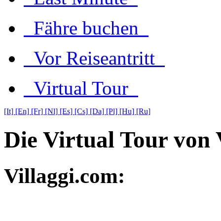
Fähre buchen
Vor Reiseantritt
Virtual Tour
[It]
[En]
[Fr]
[Nl]
[Es]
[Cs]
[Da]
[Pl]
[Hu]
[Ru]
Die Virtual Tour von 
Villaggi.com: