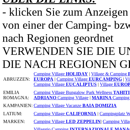
- klicken Sie zum Anzeigen
von einer der Camping- bzw
nach Regionen geordnet
VERWENDEN SIE DIE U
DIE NACH REGIONEN G
Camping Village
HOLIDAY
|
Village & Camping
ABRUZZEN:
EUROPA
|
Camping Village
EURCAMPING
|
Vi
Camping Village
EUCALIPTUS
|
Village
EUROP
EMILIA
Camping Village Bungalow Park Wellness
TAHITI
ROMAGNA:
ADRIANO
Camping Village
|
MARINA
Camping 
KAMPANIEN:
Camping Village Vacanze
BAIA DOMIZIA
LATIUM:
Camping Village
CALIFORNIA
|
Campingplatz 
MARKEN:
Camping Village
LED ZEPPELIN
|
Camping Vill
Villaggio Camping
INTERNAZIONALE MAN