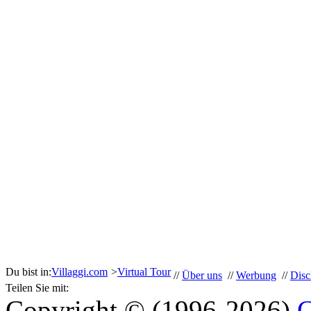
Du bist in:
Villaggi.com
>
Virtual Tour
//
Über uns
//
Werbung
//
Disc
Teilen Sie mit:
Copyright © (1996-2026)
G