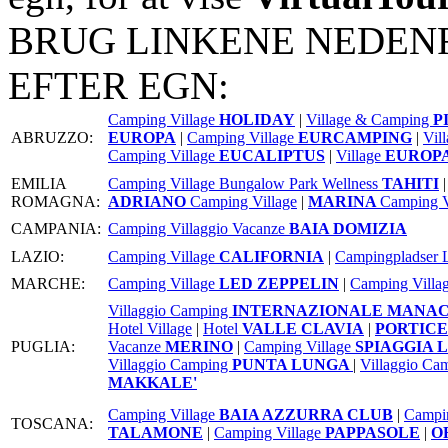
BRUG LINKENE NEDENF
EFTER EGN:
Camping Village
HOLIDAY
|
Village & Camping
P
ABRUZZO:
EUROPA
|
Camping Village
EURCAMPING
|
Vil
Camping Village
EUCALIPTUS
|
Village
EUROPA
EMILIA
Camping Village Bungalow Park Wellness
TAHITI
|
ROMAGNA:
ADRIANO
Camping Village
|
MARINA
Camping V
CAMPANIA:
Camping Villaggio Vacanze
BAIA DOMIZIA
LAZIO:
Camping Village
CALIFORNIA
|
Campingpladser 
MARCHE:
Camping Village
LED ZEPPELIN
|
Camping Villa
Villaggio Camping
INTERNAZIONALE MANA
Hotel Village
|
Hotel
VALLE CLAVIA
|
PORTIC
PUGLIA:
Vacanze
MERINO
|
Camping Village
SPIAGGIA 
Villaggio Camping
PUNTA LUNGA
|
Villaggio Ca
MAKKALE'
Camping Village
BAIA AZZURRA CLUB
|
Campi
TOSCANA:
TALAMONE
|
Camping Village
PAPPASOLE
|
O