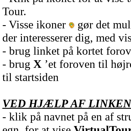
Tour.
- Visse ikoner
gør det mul
der interesserer dig, med vi
- brug linket på kortet foro
- brug
X
’et foroven til høj
til startsiden
VED HJÆLP AF LINKEN
- klik på navnet på en af stru
egn, for at vise
VirtualTou