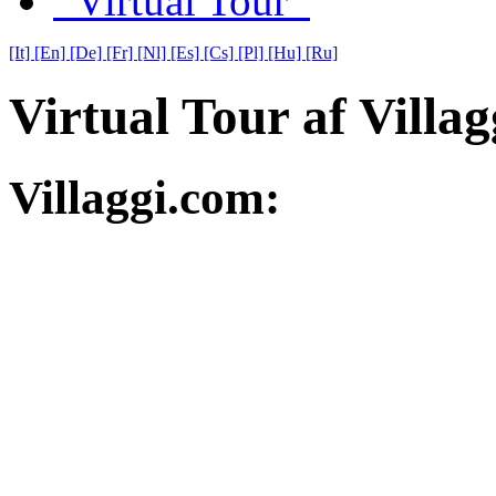
Virtual Tour
[It]
[En]
[De]
[Fr]
[Nl]
[Es]
[Cs]
[Pl]
[Hu]
[Ru]
Virtual Tour af Villa
Villaggi.com: