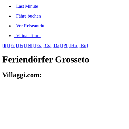
Last Minute
Fähre buchen
Vor Reiseantritt
Virtual Tour
[It]
[En]
[Fr]
[Nl]
[Es]
[Cs]
[Da]
[Pl]
[Hu]
[Ru]
Feriendörfer Grosseto
Villaggi.com: