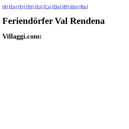
[It]
[En]
[Fr]
[Nl]
[Es]
[Cs]
[Da]
[Pl]
[Hu]
[Ru]
Feriendörfer Val Rendena
Villaggi.com: