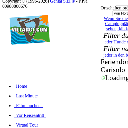
Copyright © (1996-2026)
Genial S.r.l.®
- P.Iva
00980800676
Ortschaften or
Wenn Sie die 
Campingplät
sehen, klikk
Filter d
jeder
Hunde e
Filter n
jeder
in den 
Feriendö
Carisolo
Loading.
Home
Last Minute
Fähre buchen
Vor Reiseantritt
Virtual Tour