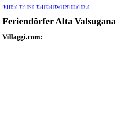
[It]
[En]
[Fr]
[Nl]
[Es]
[Cs]
[Da]
[Pl]
[Hu]
[Ru]
Feriendörfer Alta Valsugana
Villaggi.com: