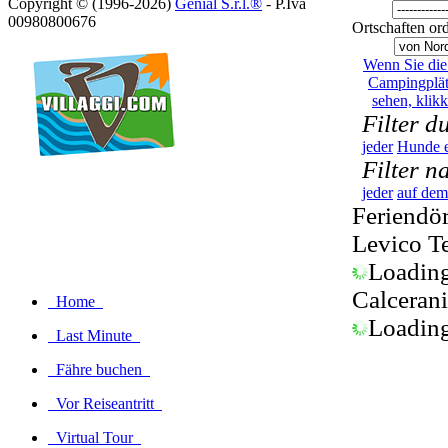
Copyright © (1996-2026)
Genial S.r.l.®
- P.Iva
00980800676
Ortschaften or
Wenn Sie die 
Campingplät
sehen, klikk
Filter d
jeder
Hunde e
Filter n
jeder
auf dem
Feriendö
Levico T
Loading.
Calceran
Home
Loading.
Last Minute
Fähre buchen
Vor Reiseantritt
Virtual Tour