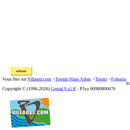
Vous êtes sur:
Villaggi.com
>
Trentin Haut-Adige
>
Trento
>
Folgaria
Pa
Copyright © (1996-2026)
Genial S.r.l.®
- P.Iva 00980800676