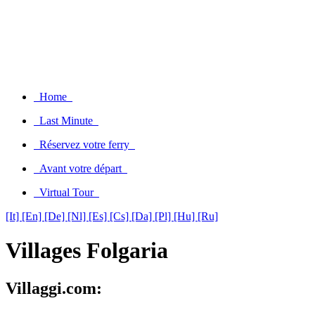
Home
Last Minute
Réservez votre ferry
Avant votre départ
Virtual Tour
[It]
[En]
[De]
[Nl]
[Es]
[Cs]
[Da]
[Pl]
[Hu]
[Ru]
Villages Folgaria
Villaggi.com: