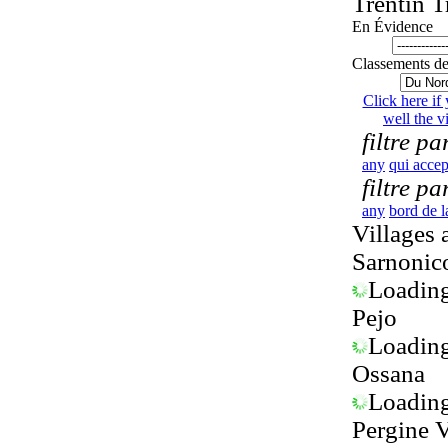
Trentin
T
En Évidence
Classements 
Click here if
well the vi
filtre pa
any
qui accep
filtre p
any
bord de l
Villages
Sarnonic
Loading.
Pejo
Loading.
Ossana
Loading.
Pergine 