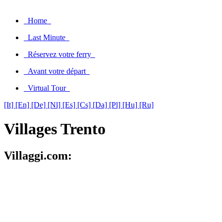
Home
Last Minute
Réservez votre ferry
Avant votre départ
Virtual Tour
[It]
[En]
[De]
[Nl]
[Es]
[Cs]
[Da]
[Pl]
[Hu]
[Ru]
Villages Trento
Villaggi.com: