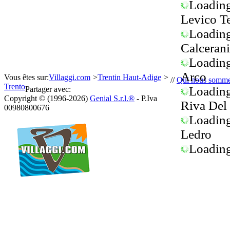
Loading.
Levico T
Loading.
Calceran
Loading.
Arco
Vous êtes sur:
Villaggi.com
>
Trentin Haut-Adige
>
//
Qui nous somm
Trento
Loading.
Partager avec:
Copyright © (1996-2026)
Genial S.r.l.®
- P.Iva
Riva Del
00980800676
Loading.
Ledro
Loading.