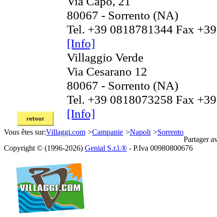
Via Capo, 21
80067 - Sorrento (NA)
Tel. +39 0818781344 Fax +3
[Info]
Villaggio Verde
Via Cesarano 12
80067 - Sorrento (NA)
Tel. +39 0818073258 Fax +3
[Info]
Vous êtes sur:
Villaggi.com
>
Campanie
>
Napoli
>
Sorrento
Partager a
Copyright © (1996-2026)
Genial S.r.l.®
- P.Iva 00980800676