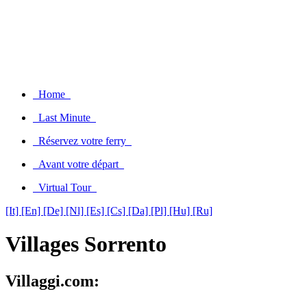
Home
Last Minute
Réservez votre ferry
Avant votre départ
Virtual Tour
[It]
[En]
[De]
[Nl]
[Es]
[Cs]
[Da]
[Pl]
[Hu]
[Ru]
Villages Sorrento
Villaggi.com: