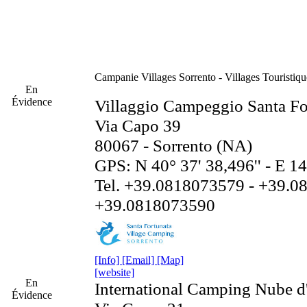
Campanie
Villages Sorrento - Villages Touristiq
En
Évidence
Villaggio Campeggio Santa Fo
Via Capo 39
80067 - Sorrento (NA)
GPS: N 40° 37' 38,496'' - E 14
Tel. +39.0818073579 - +39.0
+39.0818073590
[Info]
[Email]
[Map]
[website]
En
International Camping Nube d
Évidence