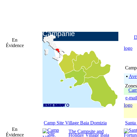
Campanie
D
En
Évidence
logo
Campa
▪
Avel
Zones 
Camp
e-mai
logo
CASERTA
BENEVENTO
NAPOLI
AVELLINO
SALERNO
Camp Site Village Baia Domizia
Santa
En
The Campsite and
Évidence
Holiday Village Baia