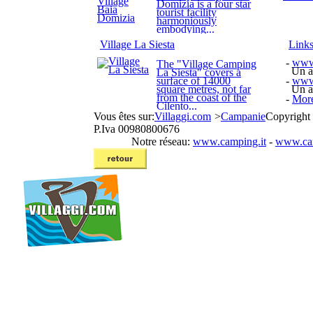
Domizia is a four star
tourist facility
harmoniously
embodying...
Village La Siesta
Link
-
www.
The "Village Camping
Un aut
La Siesta" covers a
surface of 14000
-
www.
square metres, not far
Un aut
from the coast of the
-
More
Cilento...
Vous êtes sur:
Villaggi.com
>
Campanie
Copyright
P.Iva 00980800676
Notre réseau:
www.camping.it
-
www.cam