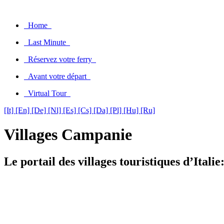
Home
Last Minute
Réservez votre ferry
Avant votre départ
Virtual Tour
[It]
[En]
[De]
[Nl]
[Es]
[Cs]
[Da]
[Pl]
[Hu]
[Ru]
Villages Campanie
Le portail des villages touristiques d’Italie