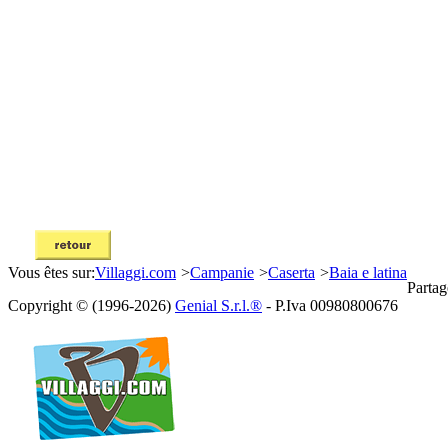
Vous êtes sur:
Villaggi.com
>
Campanie
>
Caserta
>
Baia e latina
Partag
Copyright © (1996-2026)
Genial S.r.l.®
- P.Iva 00980800676