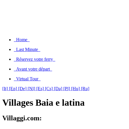
Home
Last Minute
Réservez votre ferry
Avant votre départ
Virtual Tour
[It]
[En]
[De]
[Nl]
[Es]
[Cs]
[Da]
[Pl]
[Hu]
[Ru]
Villages Baia e latina
Villaggi.com: