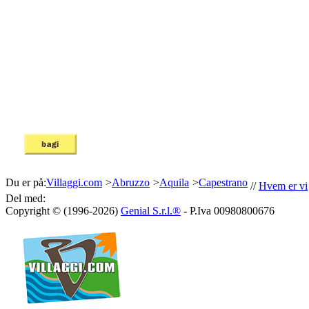
Du er på:
Villaggi.com
>
Abruzzo
>
Aquila
>
Capestrano
//
Hvem er vi
Del med:
Copyright © (1996-2026)
Genial S.r.l.®
- P.Iva 00980800676