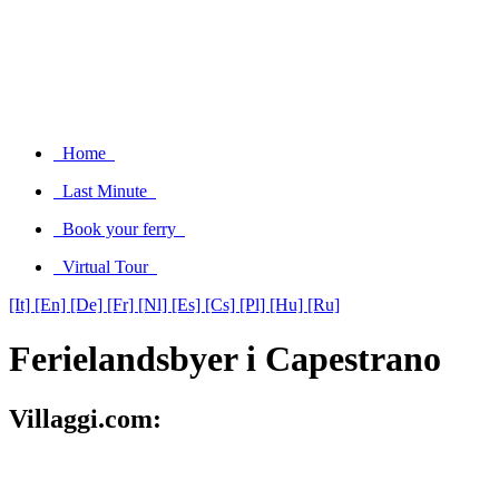
Home
Last Minute
Book your ferry
Virtual Tour
[It]
[En]
[De]
[Fr]
[Nl]
[Es]
[Cs]
[Pl]
[Hu]
[Ru]
Ferielandsbyer i Capestrano
Villaggi.com: