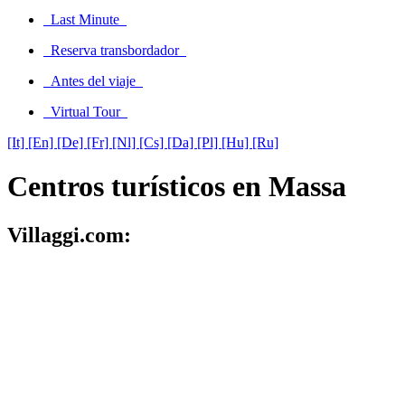
Last Minute
Reserva transbordador
Antes del viaje
Virtual Tour
[It]
[En]
[De]
[Fr]
[Nl]
[Cs]
[Da]
[Pl]
[Hu]
[Ru]
Centros turísticos en Massa
Villaggi.com: