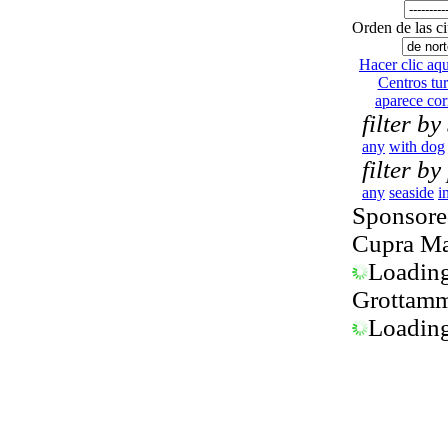
Orden de las c
Hacer clic aquí
Centros tur
aparece co
filter by
any
with dog
filter by
any
seaside
i
Sponsored
Cupra Ma
Loading.
Grottamm
Loading.