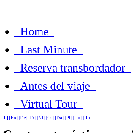
Home
Last Minute
Reserva transbordador
Antes del viaje
Virtual Tour
[It]
[En]
[De]
[Fr]
[Nl]
[Cs]
[Da]
[Pl]
[Hu]
[Ru]