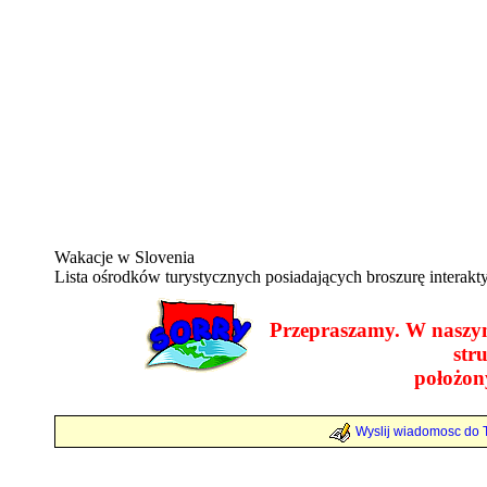
Wakacje w Slovenia
Lista ośrodków turystycznych posiadających broszurę interakt
Przepraszamy. W naszym
str
położon
Wyslij wiadomosc do T