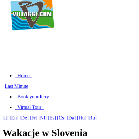
Home
|
Last Minute
Book your ferry
Virtual Tour
[It]
[En]
[De]
[Fr]
[Nl]
[Es]
[Cs]
[Da]
[Hu]
[Ru]
Wakacje w Slovenia