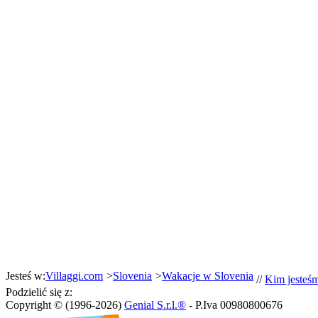
Jesteś w:
Villaggi.com
>
Slovenia
>
Wakacje w Slovenia
//
Kim jesteś
Podzielić się z:
Copyright © (1996-2026)
Genial S.r.l.®
- P.Iva 00980800676