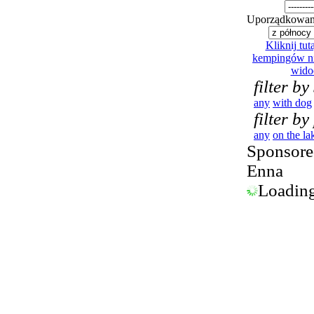
Uporządkowan
Kliknij tutaj
kempingów ni
wido
filter by
any
with dog
filter by
any
on the la
Sponsored
Enna
Loading.