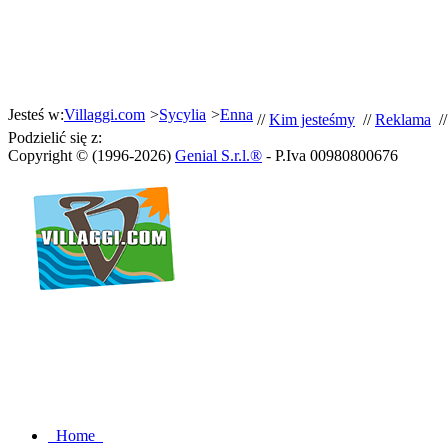
Jesteś w:
Villaggi.com
>
Sycylia
>
Enna
//
Kim jesteśmy
//
Reklama
/
Podzielić się z:
Copyright © (1996-2026)
Genial S.r.l.®
- P.Iva 00980800676
Home