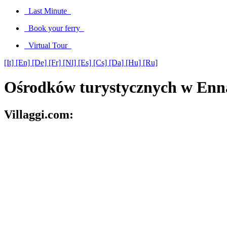
Last Minute
Book your ferry
Virtual Tour
[It]
[En]
[De]
[Fr]
[Nl]
[Es]
[Cs]
[Da]
[Hu]
[Ru]
Ośrodków turystycznych w Enn
Villaggi.com: