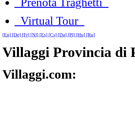
Prenota Traghetti
Virtual Tour
[En]
[De]
[Fr]
[Nl]
[Es]
[Cs]
[Da]
[Pl]
[Hu]
[Ru]
Villaggi Provincia di 
Villaggi.com: