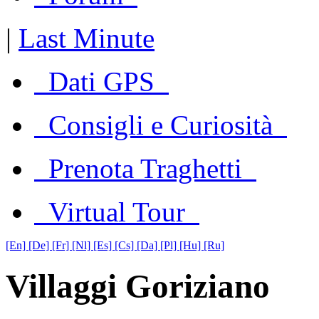
|
Last Minute
Dati GPS
Consigli e Curiosità
Prenota Traghetti
Virtual Tour
[En]
[De]
[Fr]
[Nl]
[Es]
[Cs]
[Da]
[Pl]
[Hu]
[Ru]
Villaggi Goriziano