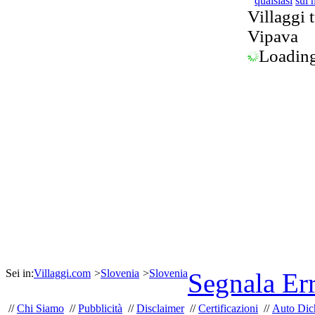
qualsiasi
sul 
Villaggi t
Vipava
Loading.
Sei in:
Villaggi.com
>
Slovenia
>
Slovenia
Segnala Er
//
Chi Siamo
//
Pubblicità
//
Disclaimer
//
Certificazioni
//
Auto Dich