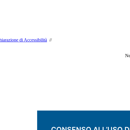
iarazione di Accessibilità
//
Ne
CONSENSO ALL’USO D