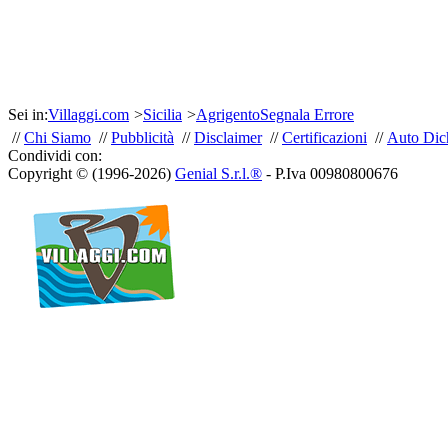
Sei in:
Villaggi.com
>
Sicilia
>
Agrigento
Segnala Errore
//
Chi Siamo
//
Pubblicità
//
Disclaimer
//
Certificazioni
//
Auto Dich
Condividi con:
Copyright © (1996-2026)
Genial S.r.l.®
- P.Iva 00980800676