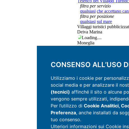
l'elenco dei Villaggi Turistic
filtra per servizio
qualsiasi
che accettano can
filtra per posizione
qualsiasi
sul mare
Villaggi turistici pubblicizzat
Deiva Marina
Loading....
Moneglia
Loading....
Pietra Ligure
Loading....
CONSENSO ALL’USO D
San Bartolomeo al Mare
Loading....
Utilizziamo i cookie per personalizz
social media e per analizzare il nost
(tecnici)
affinché il sito o alcune p
vengono sempre utilizzati, indipend
Per l’utilizzo di
Cookie Analitici, Co
Preferenza
, anche installati da sog
tuo consenso.
Ulteriori informazioni sui Cookie in