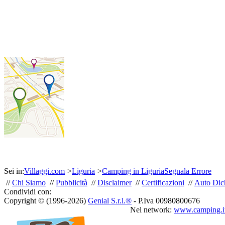
Sei in:
Villaggi.com
>
Liguria
>
Camping in Liguria
Segnala Errore
//
Chi Siamo
//
Pubblicità
//
Disclaimer
//
Certificazioni
//
Auto Dich
Condividi con:
Copyright © (1996-2026)
Genial S.r.l.®
- P.Iva 00980800676
Nel network:
www.camping.i