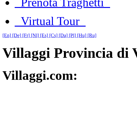
Prenota Traghetti
Virtual Tour
[En]
[De]
[Fr]
[Nl]
[Es]
[Cs]
[Da]
[Pl]
[Hu]
[Ru]
Villaggi Provincia di 
Villaggi.com: