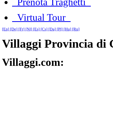
Prenota Traghetti
Virtual Tour
[En]
[De]
[Fr]
[Nl]
[Es]
[Cs]
[Da]
[Pl]
[Hu]
[Ru]
Villaggi Provincia di 
Villaggi.com: