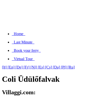
Home
Last Minute
Book your ferry
Virtual Tour
[It]
[En]
[De]
[Fr]
[Nl]
[Es]
[Cs]
[Da]
[Pl]
[Ru]
Coli Üdülőfalvak
Villaggi.com: