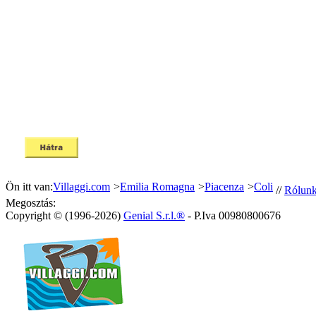
Ön itt van:
Villaggi.com
>
Emilia Romagna
>
Piacenza
>
Coli
//
Rólun
Megosztás:
Copyright © (1996-2026)
Genial S.r.l.®
- P.Iva 00980800676