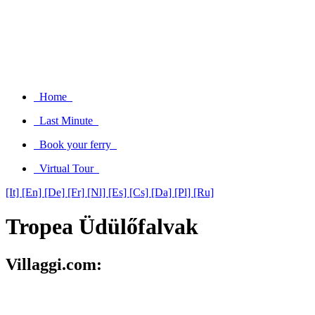
Home
Last Minute
Book your ferry
Virtual Tour
[It]
[En]
[De]
[Fr]
[Nl]
[Es]
[Cs]
[Da]
[Pl]
[Ru]
Tropea Üdülőfalvak
Villaggi.com: