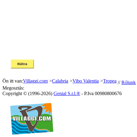
Ön itt van:
Villaggi.com
>
Calabria
>
Vibo Valentia
>
Tropea
//
Rólunk
Megosztás:
Copyright © (1996-2026)
Genial S.r.l.®
- P.Iva 00980800676