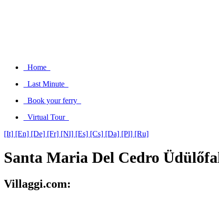
Home
Last Minute
Book your ferry
Virtual Tour
[It]
[En]
[De]
[Fr]
[Nl]
[Es]
[Cs]
[Da]
[Pl]
[Ru]
Santa Maria Del Cedro Üdülőfa
Villaggi.com: