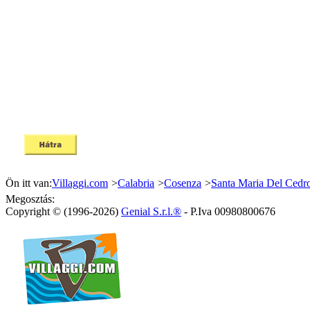
Ön itt van:
Villaggi.com
>
Calabria
>
Cosenza
>
Santa Maria Del Cedr
Megosztás:
Copyright © (1996-2026)
Genial S.r.l.®
- P.Iva 00980800676