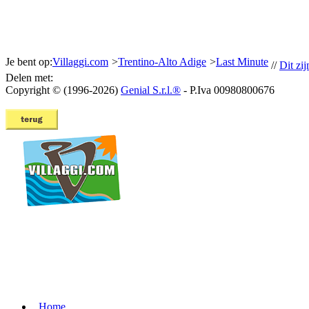
Je bent op:
Villaggi.com
>
Trentino-Alto Adige
>
Last Minute
//
Dit zij
Delen met:
Copyright © (1996-2026)
Genial S.r.l.®
- P.Iva 00980800676
Home