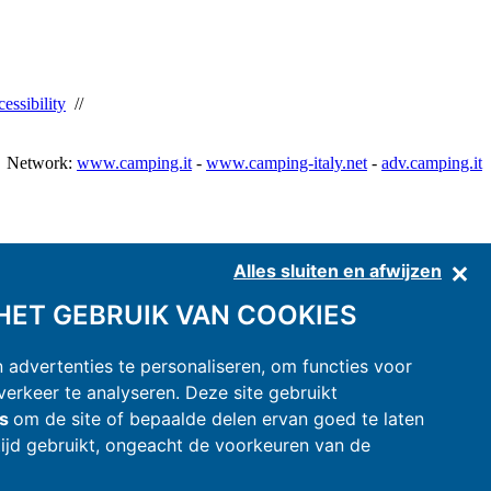
essibility
//
Network:
www.camping.it
-
www.camping-italy.net
-
adv.camping.it
Alles sluiten en afwijzen
ET GEBRUIK VAN COOKIES
advertenties te personaliseren, om functies voor
erkeer te analyseren. Deze site gebruikt
es
om de site of bepaalde delen ervan goed te laten
ijd gebruikt, ongeacht de voorkeuren van de