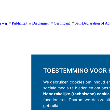
n wij
//
Publiciteit
//
Disclaimer
//
Certificaat
//
Self-Declaration of Acc
TOESTEMMING VOOR H
We gebruiken cookies om inhoud en 
sociale media te bieden en om ons v
Noodzakelijke (technische) cooki
functioneren. Daarom worden ze alt
gebruiker.