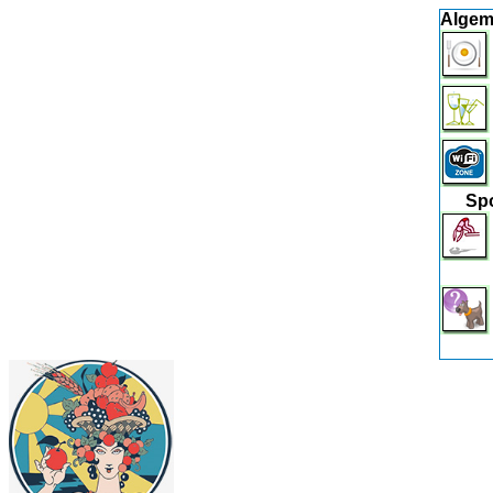
Algem
Spo