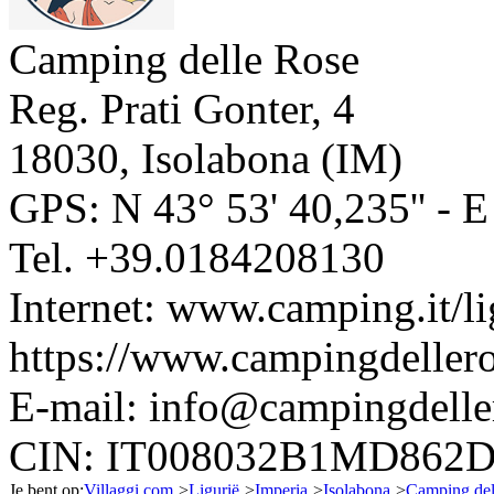
Camping delle Rose
Reg. Prati Gonter, 4
18030
,
Isolabona
(
IM
)
GPS: N
43° 53' 40,235''
- 
Tel.
+39.0184208130
Internet:
www.camping.it/lig
https://www.campingdellero
E-mail:
info@campingdelle
CIN: IT008032B1MD862
Je bent op:
Villaggi.com
>
Ligurië
>
Imperia
>
Isolabona
>
Camping del