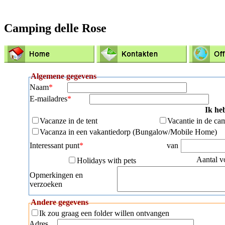
Camping delle Rose
Algemene gegevens
Naam
*
E-mailadres
*
Ik he
Vacanze in de tent
Vacantie in de ca
Vacanza in een vakantiedorp (Bungalow/Mobile Home)
Interessant punt
*
van
Aantal v
Holidays with pets
Opmerkingen en
verzoeken
Andere gegevens
Ik zou graag een folder willen ontvangen
Adres