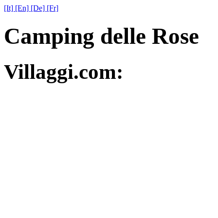
[It]
[En]
[De]
[Fr]
Camping delle Rose
Villaggi.com: