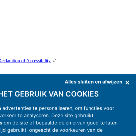
Declaration of Accessibility
//
Network:
www.camping.it
-
www.camping-italy.net
-
adv.camping.it
Alles sluiten en afwijzen
ET GEBRUIK VAN COOKIES
advertenties te personaliseren, om functies voor
erkeer te analyseren. Deze site gebruikt
es
om de site of bepaalde delen ervan goed te laten
ijd gebruikt, ongeacht de voorkeuren van de