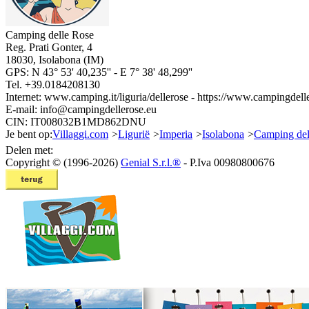
Camping delle Rose
Reg. Prati Gonter, 4
18030
,
Isolabona
(
IM
)
GPS: N
43° 53' 40,235''
- E
7° 38' 48,299''
Tel.
+39.0184208130
Internet:
www.camping.it/liguria/dellerose
- https://www.campingdelle
E-mail:
info@campingdellerose.eu
CIN: IT008032B1MD862DNU
Je bent op:
Villaggi.com
>
Ligurië
>
Imperia
>
Isolabona
>
Camping del
Delen met:
Copyright © (1996-2026)
Genial S.r.l.®
- P.Iva 00980800676