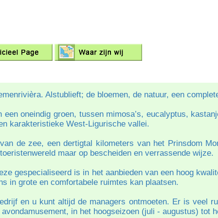
emenrivièra. Alstublieft; de bloemen, de natuur, een comple
in een oneindig groen, tussen mimosa’s, eucalyptus, kastan
n karakteristieke West-Ligurische vallei.
van de zee, een dertigtal kilometers van het Prinsdom Mo
 toeristenwereld maar op bescheiden en verrassende wijze.
eze gespecialiseerd is in het aanbieden van een hoog kwali
s in grote en comfortabele ruimtes kan plaatsen.
edrijf en u kunt altijd de managers ontmoeten. Er is veel 
 avondamusement, in het hoogseizoen (juli - augustus) tot 