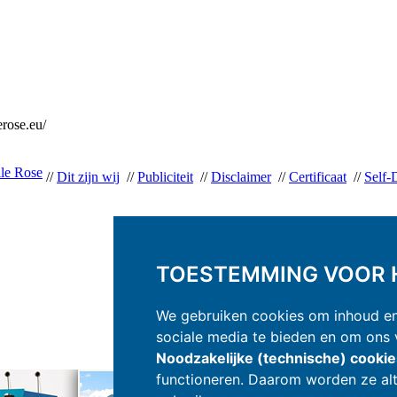
rose.eu/
le Rose
//
Dit zijn wij
//
Publiciteit
//
Disclaimer
//
Certificaat
//
Self-
TOESTEMMING VOOR H
We gebruiken cookies om inhoud en 
sociale media te bieden en om ons v
Noodzakelijke (technische) cooki
functioneren. Daarom worden ze alt