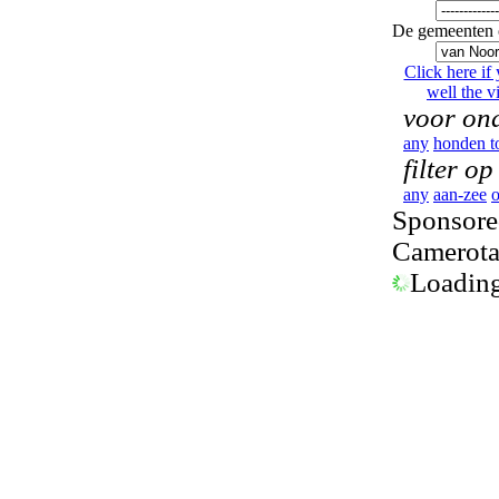
De gemeenten 
Click here if
well the vi
voor ond
any
honden t
filter op
any
aan-zee
o
Sponsored
Camerot
Loading.