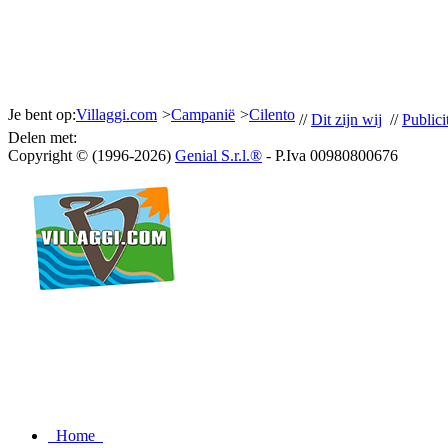
Je bent op:
Villaggi.com
>
Campanië
>
Cilento
//
Dit zijn wij
//
Publicit
Delen met:
Copyright © (1996-2026)
Genial S.r.l.®
- P.Iva 00980800676
Home