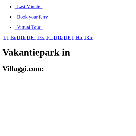
Last Minute
Book your ferry
Virtual Tour
[It]
[En]
[De]
[Fr]
[Es]
[Cs]
[Da]
[Pl]
[Hu]
[Ru]
Vakantiepark in
Villaggi.com: