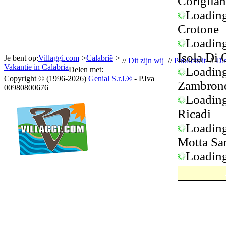
Coriglia
Loading.
Crotone
Loading.
Isola Di
Je bent op:
Villaggi.com
>
Calabrië
>
//
Dit zijn wij
//
Publiciteit
//
Di
Vakantie in Calabria
Loading.
Delen met:
Copyright © (1996-2026)
Genial S.r.l.®
- P.Iva
Zambron
00980800676
Loading.
Ricadi
Loading.
Motta Sa
Loading.