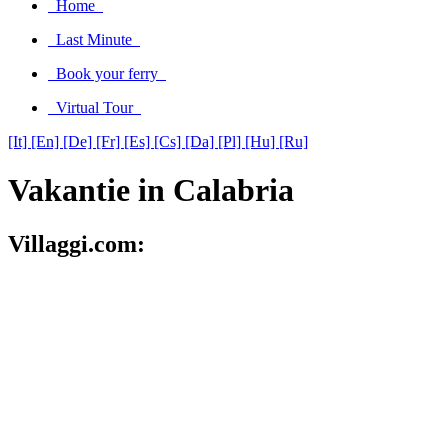
Home
Last Minute
Book your ferry
Virtual Tour
[It]
[En]
[De]
[Fr]
[Es]
[Cs]
[Da]
[Pl]
[Hu]
[Ru]
Vakantie in Calabria
Villaggi.com: