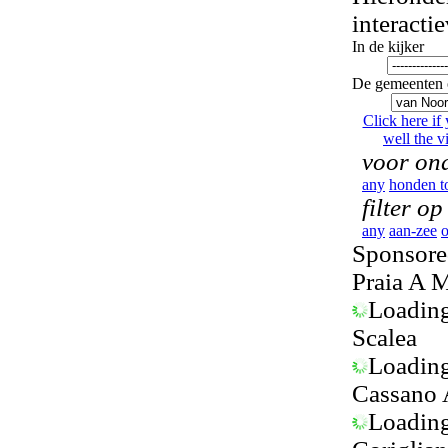
interacti
In de kijker
De gemeenten 
Click here if
well the vi
voor ond
any
honden t
filter op
any
aan-zee
o
Sponsored
Praia A 
Loading.
Scalea
Loading.
Cassano 
Loading.