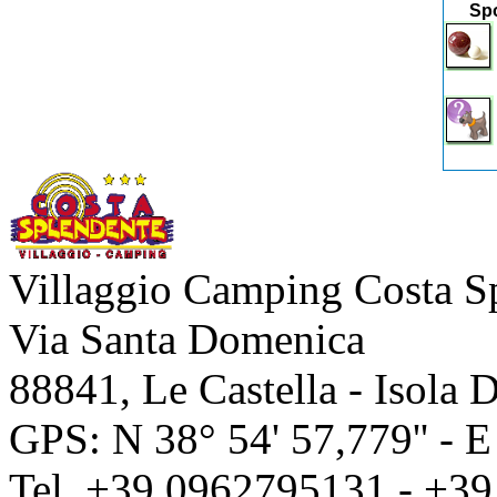
Spo
Villaggio Camping Costa S
Via Santa Domenica
88841
,
Le Castella - Isola 
GPS: N
38° 54' 57,779''
- 
Tel.
+39.0962795131
-
+39