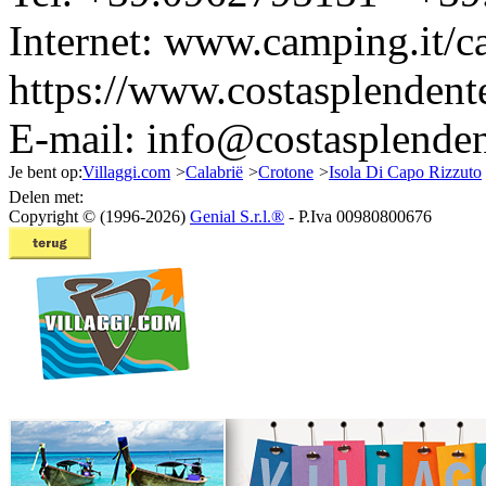
Internet:
www.camping.it/ca
https://www.costasplendente
E-mail:
info@costasplenden
Je bent op:
Villaggi.com
>
Calabrië
>
Crotone
>
Isola Di Capo Rizzuto
Delen met:
Copyright © (1996-2026)
Genial S.r.l.®
- P.Iva 00980800676