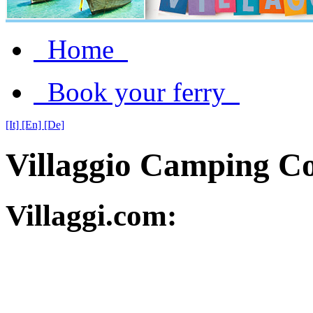
Home
Book your ferry
[It]
[En]
[De]
Villaggio Camping Co
Villaggi.com: