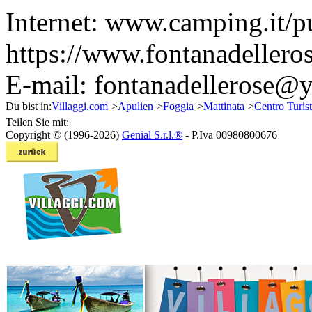
Internet:
www.camping.it/pu
https://www.fontanadellero
E-mail:
fontanadellerose@y
Du bist in:
Villaggi.com
>
Apulien
>
Foggia
>
Mattinata
>
Centro Turis
Teilen Sie mit:
Copyright © (1996-2026)
Genial S.r.l.®
- P.Iva 00980800676