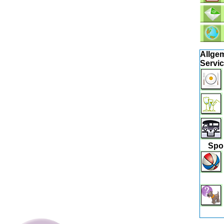
Allge
Servi
Spo