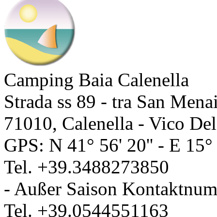
Camping Baia Calenella
Strada ss 89 - tra San Mena
71010
,
Calenella - Vico De
GPS: N
41° 56' 20''
- E
15° 
Tel.
+39.3488273850
- Außer Saison Kontaktnum
Tel.
+39.0544551163