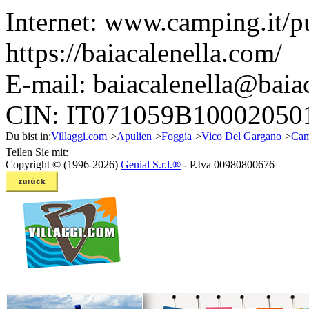
Internet:
www.camping.it/pu
https://baiacalenella.com/
E-mail:
baiacalenella@baia
CIN: IT071059B10002050
Du bist in:
Villaggi.com
>
Apulien
>
Foggia
>
Vico Del Gargano
>
Cam
Teilen Sie mit:
Copyright © (1996-2026)
Genial S.r.l.®
- P.Iva 00980800676