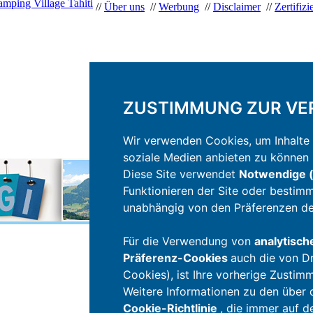
mping Village Tahiti
//
Über uns
//
Werbung
//
Disclaimer
//
Zertifiz
ZUSTIMMUNG ZUR VE
Wir verwenden Cookies, um Inhalte 
soziale Medien anbieten zu können u
Diese Site verwendet
Notwendige (
Funktionieren der Site oder bestim
unabhängig von den Präferenzen de
Für die Verwendung von
analytisch
Präferenz-Cookies
auch die von Dr
Cookies), ist Ihre vorherige Zustim
Weitere Informationen zu den über di
Cookie-Richtlinie
, die immer auf d