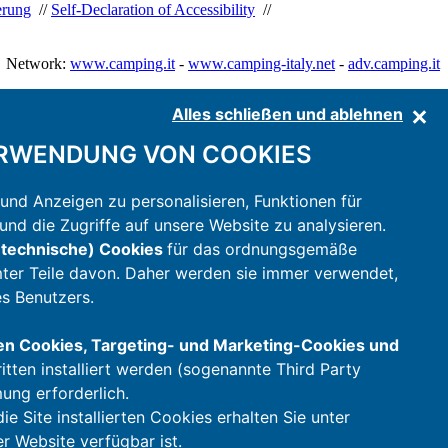
ierung
//
Self-Declaration of Accessibility
//
Network:
www.camping.it
-
www.camping-italy.net
-
adv.camping.it
Alles schließen und ablehnen
RWENDUNG VON COOKIES
und Anzeigen zu personalisieren, Funktionen für
nd die Zugriffe auf unsere Website zu analysieren.
technische) Cookies
für das ordnungsgemäße
mter Teile davon. Daher werden sie immer verwendet,
s Benutzers.
en Cookies, Targeting- und Marketing-Cookies und
itten installiert werden (sogenannte Third Party
mung erforderlich.
e Site installierten Cookies erhalten Sie unter
er Website verfügbar ist.