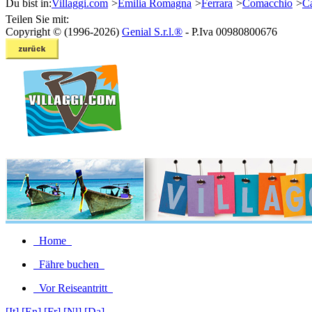
Du bist in:
Villaggi.com
>
Emilia Romagna
>
Ferrara
>
Comacchio
>
Ca
Teilen Sie mit:
Copyright © (1996-2026)
Genial S.r.l.®
- P.Iva 00980800676
Home
Fähre buchen
Vor Reiseantritt
[It]
[En]
[Fr]
[Nl]
[Da]