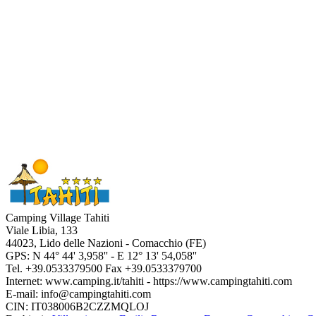
Camping Village Tahiti
Viale Libia, 133
44023
,
Lido delle Nazioni - Comacchio
(
FE
)
GPS: N
44° 44' 3,958''
- E
12° 13' 54,058''
Tel.
+39.0533379500
Fax
+39.0533379700
Internet:
www.camping.it/tahiti
- https://www.campingtahiti.com
E-mail:
info@campingtahiti.com
CIN: IT038006B2CZZMQLOJ