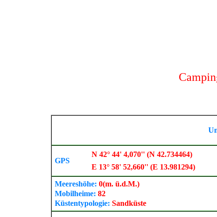
Camping
Um
N 42° 44' 4,070'' (N 42.734464)
GPS
E 13° 58' 52,660'' (E 13.981294)
Meereshöhe:
0
(m. ü.d.M.)
Mobilheime:
82
Küstentypologie:
Sandküste