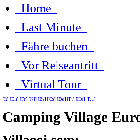
Home
Last Minute
Fähre buchen
Vor Reiseantritt
Virtual Tour
[It]
[En]
[Fr]
[Nl]
[Es]
[Cs]
[Da]
[Pl]
[Hu]
[Ru]
Camping Village Eur
Villaggi.com: