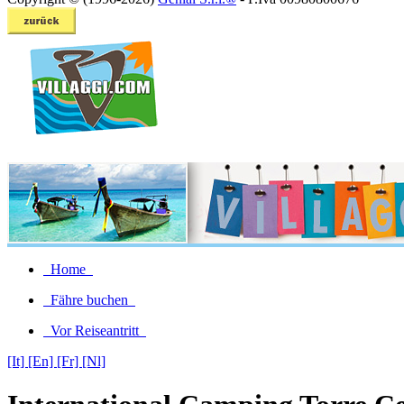
Home
Fähre buchen
Vor Reiseantritt
[It]
[En]
[Fr]
[Nl]