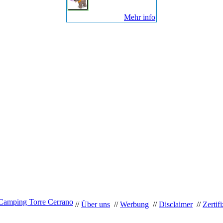
Mehr info
 Camping Torre Cerrano
//
Über uns
//
Werbung
//
Disclaimer
//
Zertif