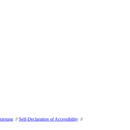
izierung
//
Self-Declaration of Accessibility
//