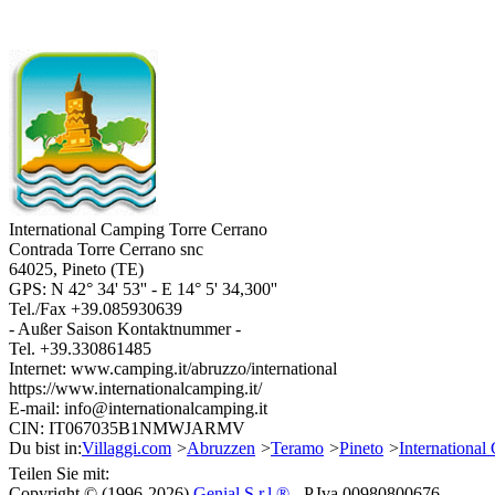
International Camping Torre Cerrano
Contrada Torre Cerrano snc
64025
,
Pineto
(
TE
)
GPS: N
42° 34' 53''
- E
14° 5' 34,300''
Tel./Fax
+39.085930639
- Außer Saison Kontaktnummer -
Tel.
+39.330861485
Internet:
www.camping.it/abruzzo/international
https://www.internationalcamping.it/
E-mail:
info@internationalcamping.it
CIN: IT067035B1NMWJARMV
Du bist in:
Villaggi.com
>
Abruzzen
>
Teramo
>
Pineto
>
International
Teilen Sie mit:
Copyright © (1996-2026)
Genial S.r.l.®
- P.Iva 00980800676