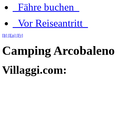
Fähre buchen
Vor Reiseantritt
[It]
[En]
[Fr]
Camping Arcobaleno
Villaggi.com: