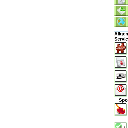
Allge
Servi
Spo