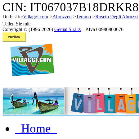
CIN: IT067037B18DRKR
Du bist in:
Villaggi.com
>
Abruzzen
>
Teramo
>
Roseto Degli Abruzzi
Teilen Sie mit:
Copyright © (1996-2026)
Genial S.r.l.®
- P.Iva 00980800676
Home