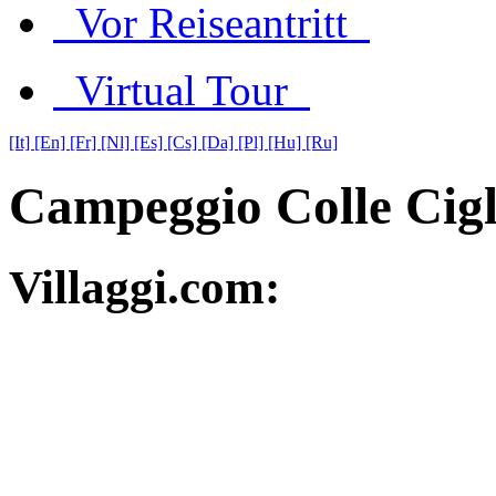
Vor Reiseantritt
Virtual Tour
[It]
[En]
[Fr]
[Nl]
[Es]
[Cs]
[Da]
[Pl]
[Hu]
[Ru]
Campeggio Colle Cigl
Villaggi.com: