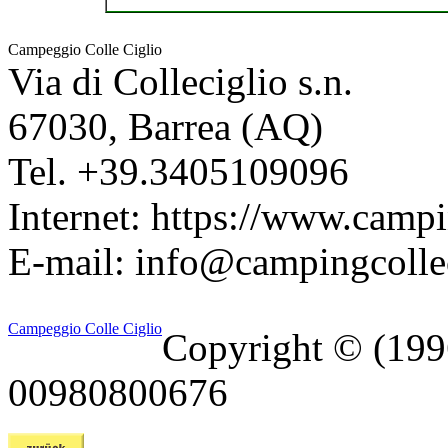
Campeggio Colle Ciglio
Via di Colleciglio s.n.
67030
,
Barrea
(
AQ
)
Tel.
+39.3405109096
Internet:
https://www.campin
E-mail:
info@campingcollec
Campeggio Colle Ciglio
Copyright © (19
00980800676