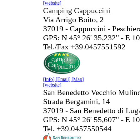
[website]
Camping Cappuccini
Via Arrigo Boito, 2
37019 - Cappuccini - Peschie
GPS: N 45° 26' 35,232'' - E 10
Tel./Fax +39.0457551592
[Info]
[Email]
[Map]
[website]
San Benedetto Vecchio Mulin
Strada Bergamini, 14
37019 - San Benedetto di Lug
GPS: N 45° 26' 55,607'' - E 10
Tel. +39.0457550544