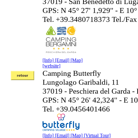
37019 - San Benedetto di Lug
GPS: N 45° 27' 1,929'' - E 10° 
Tel. +39.3480718373 Tel./Fa
[Info]
[Email]
[Map]
[website]
Camping Butterfly
Lungolago Garibaldi, 11
37019 - Peschiera del Garda -
GPS: N 45° 26' 42,324'' - E 10
Tel. +39.0456401466
[Info]
[Email]
[Map]
[Virtual Tour]