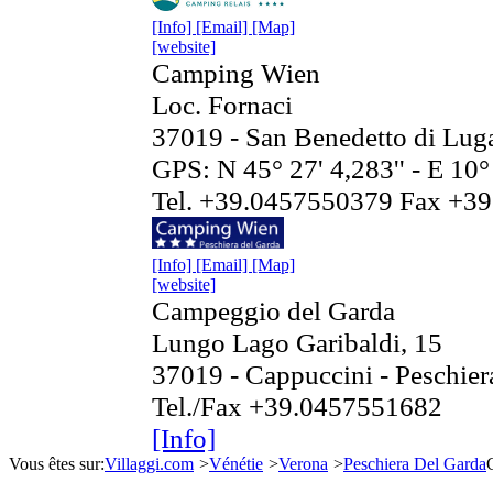
[Info]
[Email]
[Map]
[website]
Camping Wien
Loc. Fornaci
37019 - San Benedetto di Lug
GPS: N 45° 27' 4,283'' - E 10°
Tel. +39.0457550379 Fax +3
[Info]
[Email]
[Map]
[website]
Campeggio del Garda
Lungo Lago Garibaldi, 15
37019 - Cappuccini - Peschie
Tel./Fax +39.0457551682
[Info]
Vous êtes sur:
Villaggi.com
>
Vénétie
>
Verona
>
Peschiera Del Garda