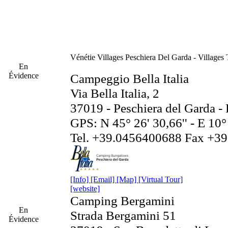
Vénétie
Villages Peschiera Del Garda - Villages
En
Évidence
Campeggio Bella Italia
Via Bella Italia, 2
37019 - Peschiera del Garda -
GPS: N 45° 26' 30,66'' - E 10°
Tel. +39.0456400688 Fax +3
[Info]
[Email]
[Map]
[Virtual Tour]
[website]
Camping Bergamini
En
Strada Bergamini 51
Évidence