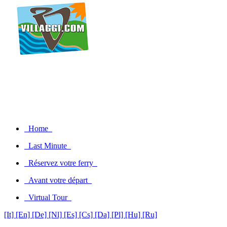
Home
Last Minute
Réservez votre ferry
Avant votre départ
Virtual Tour
[It]
[En]
[De]
[Nl]
[Es]
[Cs]
[Da]
[Pl]
[Hu]
[Ru]