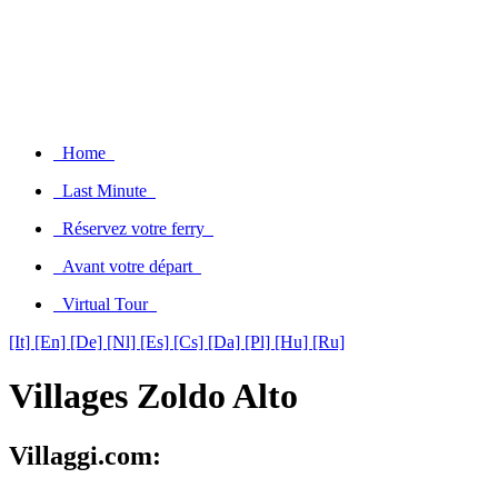
Home
Last Minute
Réservez votre ferry
Avant votre départ
Virtual Tour
[It]
[En]
[De]
[Nl]
[Es]
[Cs]
[Da]
[Pl]
[Hu]
[Ru]
Villages Zoldo Alto
Villaggi.com: