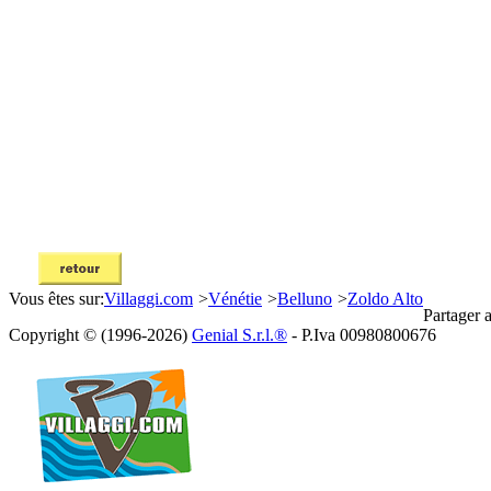
Vous êtes sur:
Villaggi.com
>
Vénétie
>
Belluno
>
Zoldo Alto
Partager 
Copyright © (1996-2026)
Genial S.r.l.®
- P.Iva 00980800676