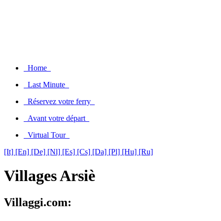
Home
Last Minute
Réservez votre ferry
Avant votre départ
Virtual Tour
[It]
[En]
[De]
[Nl]
[Es]
[Cs]
[Da]
[Pl]
[Hu]
[Ru]
Villages Arsiè
Villaggi.com: