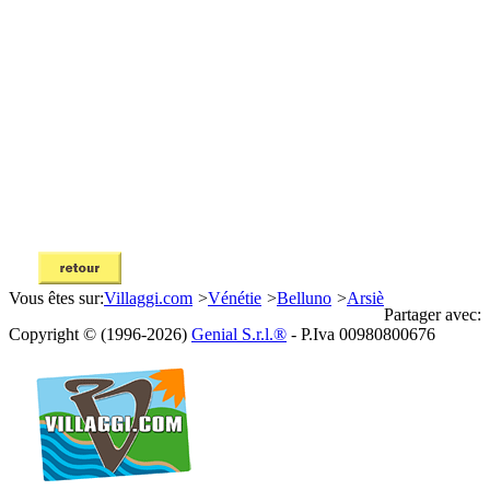
Vous êtes sur:
Villaggi.com
>
Vénétie
>
Belluno
>
Arsiè
Partager avec:
Copyright © (1996-2026)
Genial S.r.l.®
- P.Iva 00980800676