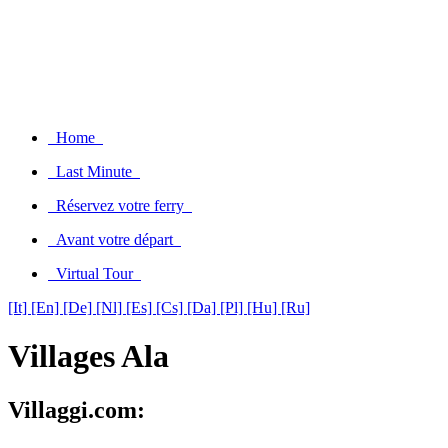
Home
Last Minute
Réservez votre ferry
Avant votre départ
Virtual Tour
[It]
[En]
[De]
[Nl]
[Es]
[Cs]
[Da]
[Pl]
[Hu]
[Ru]
Villages Ala
Villaggi.com: