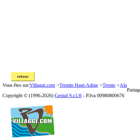
Vous êtes sur:
Villaggi.com
>
Trentin Haut-Adige
>
Trento
>
Ala
Partag
Copyright © (1996-2026)
Genial S.r.l.®
- P.Iva 00980800676