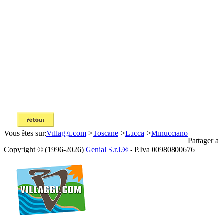
Vous êtes sur:
Villaggi.com
>
Toscane
>
Lucca
>
Minucciano
Partager a
Copyright © (1996-2026)
Genial S.r.l.®
- P.Iva 00980800676