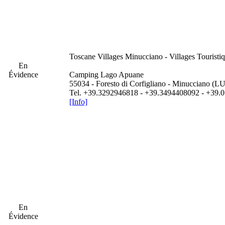
Toscane
Villages Minucciano - Villages Tourist
En
Évidence
Camping Lago Apuane
55034 - Foresto di Corfigliano - Minucciano (LU
Tel. +39.3292946818 - +39.3494408092 - +39
[Info]
En
Évidence