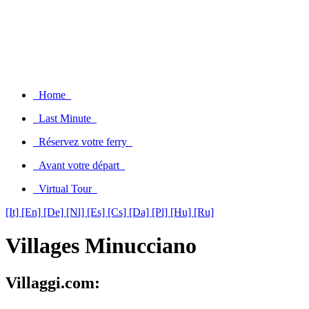
Home
Last Minute
Réservez votre ferry
Avant votre départ
Virtual Tour
[It]
[En]
[De]
[Nl]
[Es]
[Cs]
[Da]
[Pl]
[Hu]
[Ru]
Villages Minucciano
Villaggi.com: