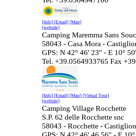
[Info]
[Email]
[Map]
[website]
Camping Maremma Sans Souc
58043 - Casa Mora - Castiglio
GPS: N 42° 46' 23'' - E 10° 50'
Tel. +39.0564933765 Fax +3
[Info]
[Email]
[Map]
[Virtual Tour]
[website]
Camping Village Rocchette
S.P. 62 delle Rocchette snc
58043 - Rocchette - Castiglion
GPS: N 42° 46' 46,56'' - E 10° 