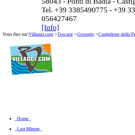
58043 - Ponti di Badia - Casti
Tel. +39 3385490775 - +39 3
056427467
[Info]
Vous êtes sur:
Villaggi.com
>
Toscane
>
Grosseto
>
Castiglione della P
Home
Last Minute