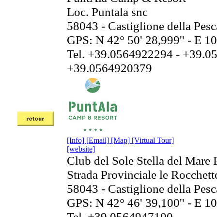
Loc. Puntala snc
58043 - Castiglione della Pes
GPS: N 42° 50' 28,999'' - E 10
Tel. +39.0564922294 - +39.0
+39.0564920379
[Info]
[Email]
[Map]
[Virtual Tour]
[website]
Club del Sole Stella del Mare 
Strada Provinciale le Rocchett
58043 - Castiglione della Pes
GPS: N 42° 46' 39,100'' - E 10
Tel. +39.0564947100