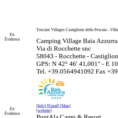
Toscane
Villages Castiglione della Pescaia - Vill
En
Évidence
Camping Village Baia Azzurra
Via di Rocchette snc
58043 - Rocchette - Castiglion
GPS: N 42° 46' 41,001'' - E 10
Tel. +39.0564941092 Fax +3
[Info]
[Email]
[Map]
En
[website]
Évidence
PuntAla Camp & Resort