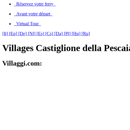
Réservez votre ferry
Avant votre départ
Virtual Tour
[It]
[En]
[De]
[Nl]
[Es]
[Cs]
[Da]
[Pl]
[Hu]
[Ru]
Villages Castiglione della Pescai
Villaggi.com: