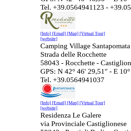
Tel. +39.0564941123 - +39.
[Info]
[Email]
[Map]
[Virtual Tour]
[website]
Camping Village Santapomata
Strada delle Rocchette
58043 - Rocchette - Castiglion
GPS: N 42° 46' 29,51'' - E 10° 
Tel. +39.0564941037
[Info]
[Email]
[Map]
[Virtual Tour]
[website]
Residenza Le Galere
via Provinciale Castiglionese