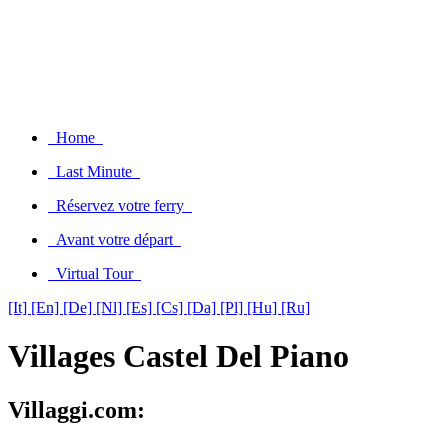
Home
Last Minute
Réservez votre ferry
Avant votre départ
Virtual Tour
[It]
[En]
[De]
[Nl]
[Es]
[Cs]
[Da]
[Pl]
[Hu]
[Ru]
Villages Castel Del Piano
Villaggi.com: