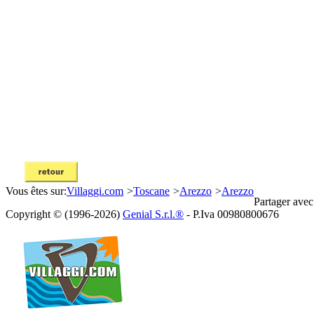
Vous êtes sur:
Villaggi.com
>
Toscane
>
Arezzo
>
Arezzo
Partager avec
Copyright © (1996-2026)
Genial S.r.l.®
- P.Iva 00980800676