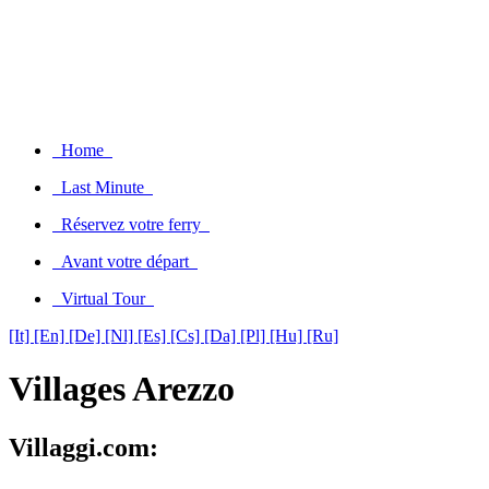
Home
Last Minute
Réservez votre ferry
Avant votre départ
Virtual Tour
[It]
[En]
[De]
[Nl]
[Es]
[Cs]
[Da]
[Pl]
[Hu]
[Ru]
Villages Arezzo
Villaggi.com: