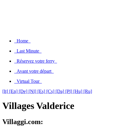
Home
Last Minute
Réservez votre ferry
Avant votre départ
Virtual Tour
[It]
[En]
[De]
[Nl]
[Es]
[Cs]
[Da]
[Pl]
[Hu]
[Ru]
Villages Valderice
Villaggi.com: