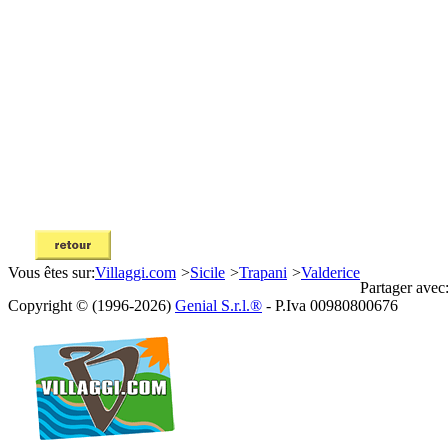
Vous êtes sur:
Villaggi.com
>
Sicile
>
Trapani
>
Valderice
Partager avec
Copyright © (1996-2026)
Genial S.r.l.®
- P.Iva 00980800676